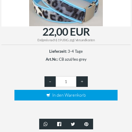
22,00 EUR
Endpreis nach § 19 UStG. zzgl.
Versandkosten
Lieferzeit:
3-4 Tage
Art.Nr.:
CB azul/leo grey
–
+
In den Warenkorb