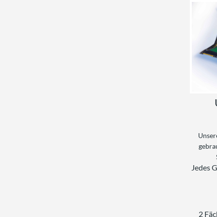
Unser
gebra
Jedes G
2 Fäc