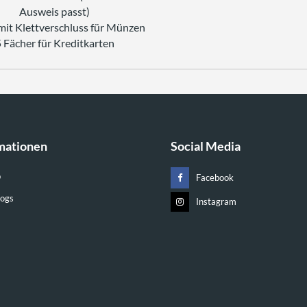
Ausweis passt)
mit Klettverschluss für Münzen
 Fächer für Kreditkarten
mationen
Social Media
p
Facebook
ogs
Instagram