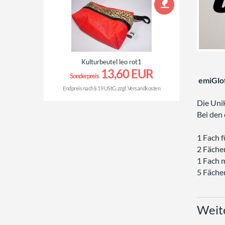
Kulturbeutel leo rot1
13,60 EUR
Sonderpreis
emiGlof
Endpreis nach § 19 UStG. zzgl.
Versandkosten
Die Uni
Bei den
1 Fach 
2 Fäche
1 Fach 
5 Fäche
Weit